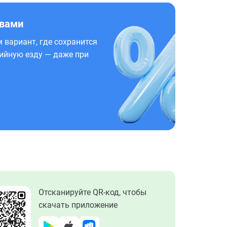
 вами
 вариант, где сохранится
ийную езду — даже при
Отсканируйте QR-код, чтобы
скачать приложение