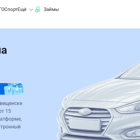
ГО
Спорт
Ещё
Займы
на
овещенске
от 15
латформе,
ктронный