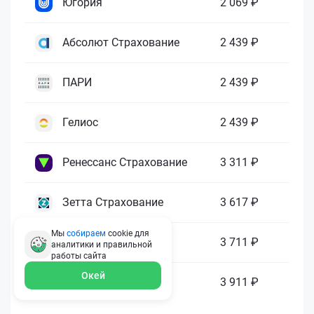
Югория
2 069 ₽
Абсолют Страхование
2 439 ₽
ПАРИ
2 439 ₽
Гелиос
2 439 ₽
Ренессанс Страхование
3 311 ₽
Зетта Страхование
3 617 ₽
Мы
собираем
cookie для
ГАЙДЕ
3 711 ₽
аналитики и правильной
работы
сайта
Окей
МАКС
3 911 ₽