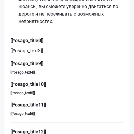
нюансы, вы сможете уверенно двигаться по
дороге и не переживать о возможных
неприятностях.
[[*osago_title8]]
[[*osago_text3]]
[[*osago_title9]]
[[*osago_text4]]
[[*osago_title10]]
[[*osago_text5]]
[[*osago_title11]]
[[*osago_text6]]
[[*osago_title12]]