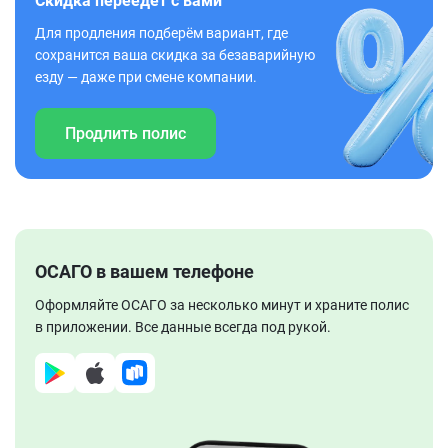
Скидка переедет с вами
Для продления подберём вариант, где
сохранится ваша скидка за безаварийную
езду — даже при смене компании.
Продлить полис
ОСАГО в вашем телефоне
Оформляйте ОСАГО за несколько минут и храните полис
в приложении. Все данные всегда под рукой.