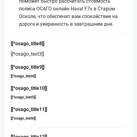
поможет быстро рассчитать стоимость
полиса ОСАГО онлайн Haval F7x в Старом
Осколе, что обеспечит вам спокойствие на
дороге и уверенность в завтрашнем дне.
[[*osago_title8]]
[[*osago_text3]]
[[*osago_title9]]
[[*osago_text4]]
[[*osago_title10]]
[[*osago_text5]]
[[*osago_title11]]
[[*osago_text6]]
[[*osago_title12]]