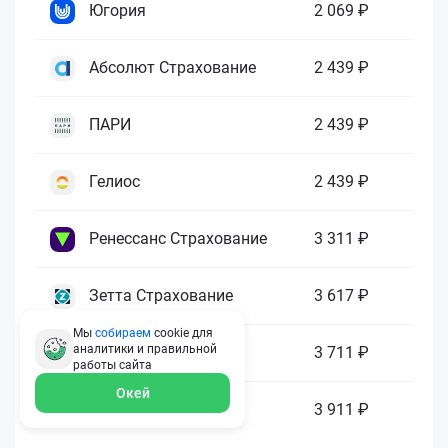
Югория
2 069 ₽
Абсолют Страхование
2 439 ₽
ПАРИ
2 439 ₽
Гелиос
2 439 ₽
Ренессанс Страхование
3 311 ₽
Зетта Страхование
3 617 ₽
Мы
собираем
cookie для
аналитики и правильной
ГАЙДЕ
3 711 ₽
работы
сайта
Окей
МАКС
3 911 ₽