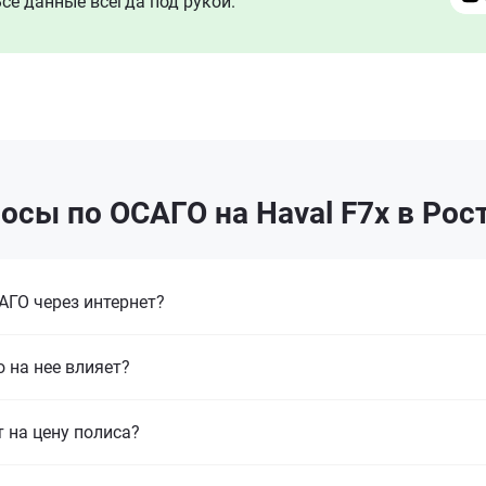
се данные всегда под рукой.
осы по ОСАГО на Haval F7x в Рос
ГО через интернет?
 на нее влияет?
т на цену полиса?