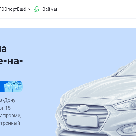
ГО
Спорт
Ещё
Займы
на
е-на-
на-Дону
от 15
латформе,
ктронный