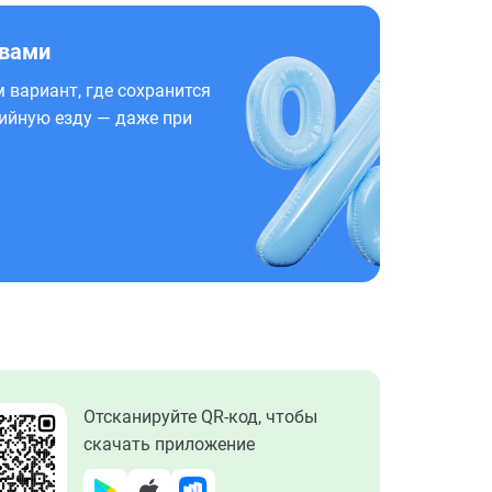
 вами
 вариант, где сохранится
ийную езду — даже при
Отсканируйте QR-код, чтобы
скачать приложение