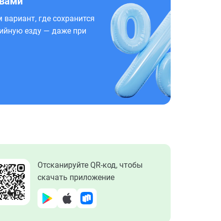
 вами
 вариант, где сохранится
ийную езду — даже при
Отсканируйте QR-код, чтобы
скачать приложение