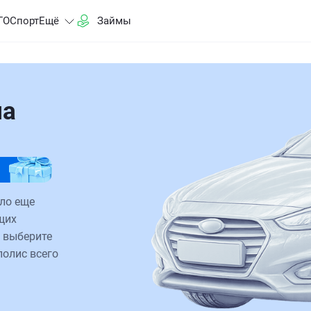
ГО
Спорт
Ещё
Займы
на
ало еще
щих
 выберите
полис всего