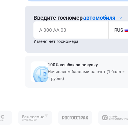
Введите госномер
автомобиля
А 000 АА 00
RUS
У меня нет госномера
100% кешбэк за покупку
Начисляем баллами на счет (1 балл =
1 рубль)