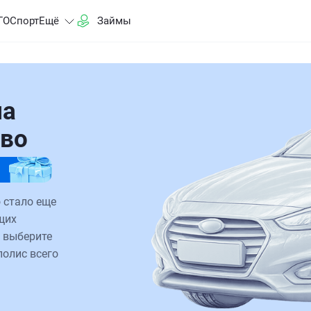
ГО
Спорт
Ещё
Займы
на
ово
 стало еще
щих
 выберите
полис всего