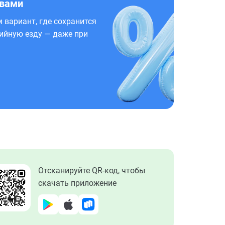
 вами
 вариант, где сохранится
ийную езду — даже при
Отсканируйте QR-код, чтобы
скачать приложение