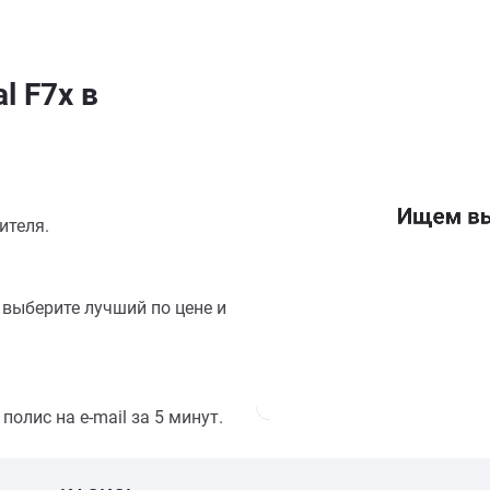
l F7x в
ителя.
выберите лучший по цене и
олис на e-mail за 5 минут.