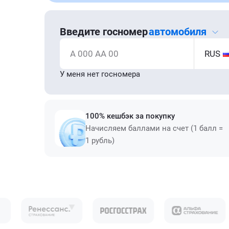
Введите госномер
автомобиля
А 000 АА 00
RUS
У меня нет госномера
100% кешбэк за покупку
Начисляем баллами на счет (1 балл =
1 рубль)