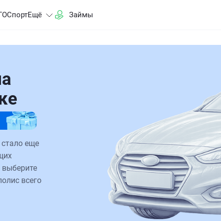
ГО
Спорт
Ещё
Займы
на
ке
 стало еще
щих
 выберите
полис всего