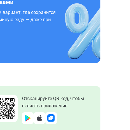
 вами
 вариант, где сохранится
ийную езду — даже при
Отсканируйте QR-код, чтобы
скачать приложение