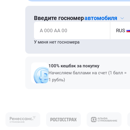
Введите госномер
автомобиля
А 000 АА 00
RUS
У меня нет госномера
100% кешбэк за покупку
Начисляем баллами на счет (1 балл =
1 рубль)