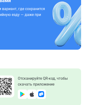
 вами
 вариант, где сохранится
ийную езду — даже при
Отсканируйте QR-код, чтобы
скачать приложение