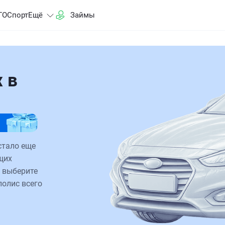
ГО
Спорт
Ещё
Займы
 в
стало еще
щих
 выберите
полис всего