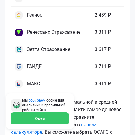
Гелиос
2 439 ₽
Ренессанс Страхование
3 311 ₽
Зетта Страхование
3 617 ₽
ГАЙДЕ
3 711 ₽
МАКС
3 911 ₽
Мы
собираем
cookie для
Как видите, разница в минимальной и средней
аналитики и правильной
цене существенная. Чтобы найти самое дешевое
работы
сайта
ОСАГО и не переплачивать, сравните
Окей
предложения всех компаний в
нашем
калькуляторе
. Вы сможете выбрать ОСАГО с