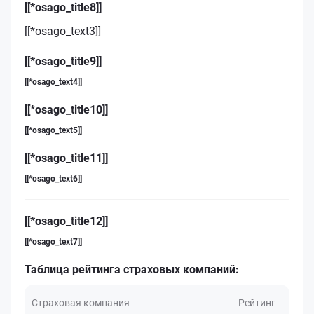
[[*osago_title8]]
[[*osago_text3]]
[[*osago_title9]]
[[*osago_text4]]
[[*osago_title10]]
[[*osago_text5]]
[[*osago_title11]]
[[*osago_text6]]
[[*osago_title12]]
[[*osago_text7]]
Таблица рейтинга страховых компаний:
Страховая компания
Рейтинг