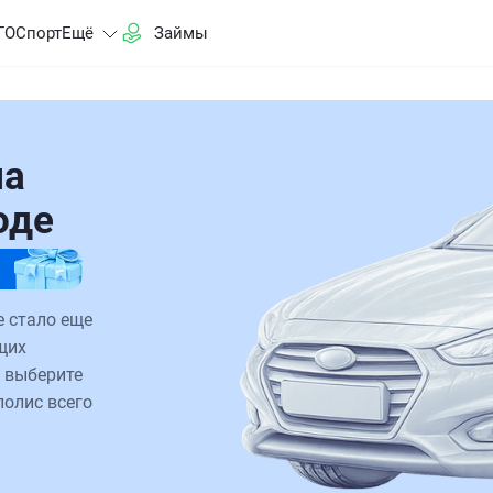
ГО
Спорт
Ещё
Займы
на
оде
е стало еще
щих
 выберите
полис всего