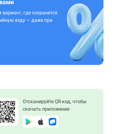
 вами
 вариант, где сохранится
ийную езду — даже при
Отсканируйте QR-код, чтобы
скачать приложение