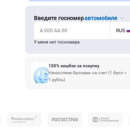
Введите госномер
автомобиля
А 000 АА 00
RUS
У меня нет госномера
100% кешбэк за покупку
Начисляем баллами на счет (1 балл =
1 рубль)