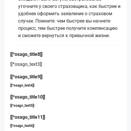
уточните у своего страховщика, как быстрее и
удобнее оформить заявление о страховом
случае. Помните: чем быстрее вы начнете
процесс, тем быстрее получите компенсацию
и сможете вернуться к привычной жизни.
[[*osago_title8]]
[[*osago_text3]]
[[*osago_title9]]
[[*osago_text4]]
[[*osago_title10]]
[[*osago_text5]]
[[*osago_title11]]
[[*osago_text6]]