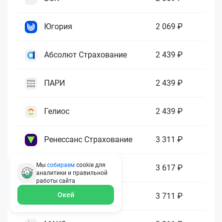
Югория
2 069 ₽
Абсолют Страхование
2 439 ₽
ПАРИ
2 439 ₽
Гелиос
2 439 ₽
Ренессанс Страхование
3 311 ₽
Мы
собираем
cookie для
Зетта Страхование
3 617 ₽
аналитики и правильной
работы
сайта
Окей
ГАЙДЕ
3 711 ₽