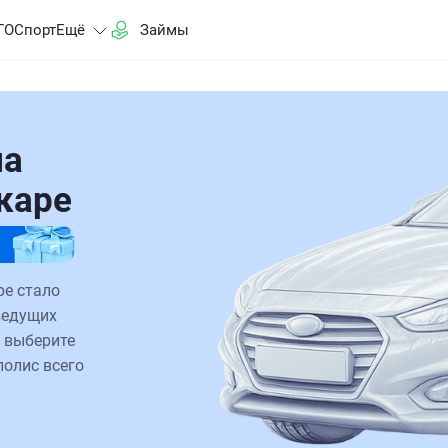
ГО
Спорт
Ещё
Займы
на
каре
ре стало
ведущих
 выберите
полис всего