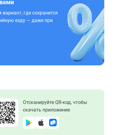
 вами
 вариант, где сохранится
ийную езду — даже при
Отсканируйте QR-код, чтобы
скачать приложение