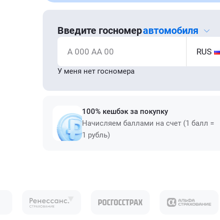
Введите госномер
автомобиля
А 000 АА 00
RUS
У меня нет госномера
100% кешбэк за покупку
Начисляем баллами на счет (1 балл =
1 рубль)