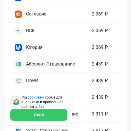
Согласие
2 069 ₽
ВСК
2 069 ₽
Югория
2 069 ₽
Абсолют Страхование
2 439 ₽
ПАРИ
2 439 ₽
Гелиос
2 439 ₽
Мы
собираем
cookie для
аналитики и правильной
работы
сайта
Ренессанс Страхование
3 311 ₽
Окей
Зетта Страхование
3 617 ₽