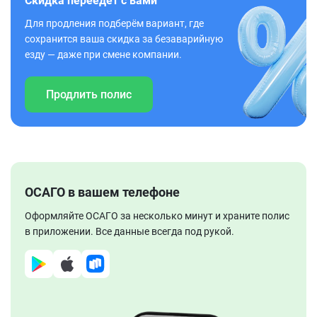
Скидка переедет с вами
Для продления подберём вариант, где
сохранится ваша скидка за безаварийную
езду — даже при смене компании.
Продлить полис
ОСАГО в вашем телефоне
Оформляйте ОСАГО за несколько минут и храните полис
в приложении. Все данные всегда под рукой.