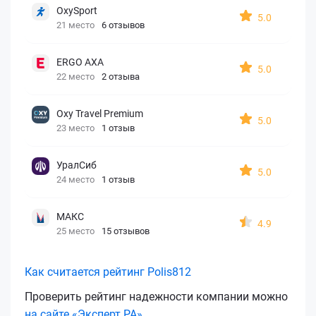
OxySport
5.0
21 место
6 отзывов
ERGO AXA
5.0
22 место
2 отзыва
Oxy Travel Premium
5.0
23 место
1 отзыв
УралСиб
5.0
24 место
1 отзыв
МАКС
4.9
25 место
15 отзывов
Как считается рейтинг Polis812
Проверить рейтинг надежности компании можно
на сайте «Эксперт РА»
.