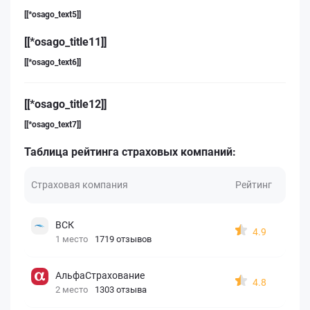
[[*osago_text5]]
[[*osago_title11]]
[[*osago_text6]]
[[*osago_title12]]
[[*osago_text7]]
Таблица рейтинга страховых компаний:
Страховая компания
Рейтинг
ВСК
4.9
1 место
1719 отзывов
АльфаСтрахование
4.8
2 место
1303 отзыва