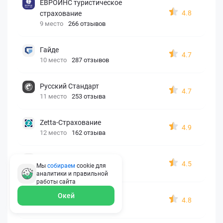
ЕВРОИНС туристическое
4.8
страхование
9 место
266 отзывов
Гайде
4.7
10 место
287 отзывов
Русский Стандарт
4.7
11 место
253 отзыва
Zetta-Страхование
4.9
12 место
162 отзыва
СберСтрахование
4.5
Мы
собираем
cookie для
13 место
326 отзывов
аналитики и правильной
работы
сайта
Евроинс
Окей
4.8
14 место
187 отзывов