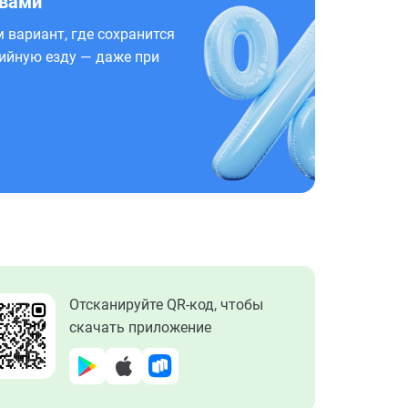
 вами
 вариант, где сохранится
ийную езду — даже при
Отсканируйте QR-код, чтобы
скачать приложение