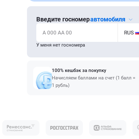
Введите госномер
автомобиля
А 000 АА 00
RUS
У меня нет госномера
100% кешбэк за покупку
Начисляем баллами на счет (1 балл =
1 рубль)