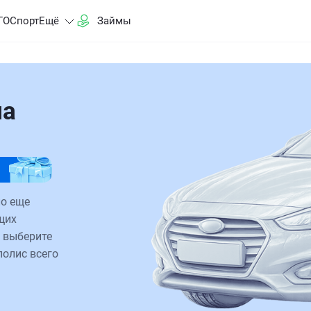
ГО
Спорт
Ещё
Займы
на
ло еще
щих
 выберите
полис всего