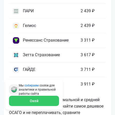
ПАРИ
2 439 ₽
Гелиос
2 439 ₽
Ренессанс Страхование
3 311 ₽
Зетта Страхование
3 617 ₽
ГАЙДЕ
3 711 ₽
МАКС
3 911 ₽
Мы
собираем
cookie для
аналитики и правильной
работы
сайта
Как видите, разница в минимальной и средней
Окей
цене существенная. Чтобы найти самое дешевое
ОСАГО и не переплачивать, сравните