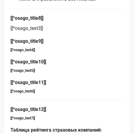
[[*osago_title8]]
[[*osago_text3]]
[[*osago_title9]]
[[*osago_text4]]
[[*osago_title10]]
[[*osago_text5]]
[[*osago_title11]]
[[*osago_text6]]
[[*osago_title12]]
[[*osago_text7]]
Таблица рейтинга страховых компаний: