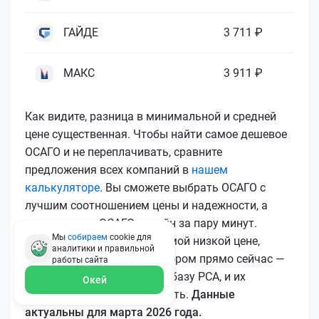
ГАЙДЕ
3 711 ₽
МАКС
3 911 ₽
Как видите, разница в минимальной и средней
цене существенная. Чтобы найти самое дешевое
ОСАГО и не переплачивать, сравните
предложения всех компаний в
нашем
калькуляторе
. Вы сможете выбрать ОСАГО с
лучшим соотношением цены и надежности, а
затем купить ОСАГО онлайн за пару минут.
Мы
собираем
cookie для
Чтобы купить ОСАГО по самой низкой цене,
аналитики и правильной
воспользуйтесь калькулятором прямо сейчас —
работы
сайта
все полисы загружаются в базу РСА, и их
Окей
подлинность легко проверить.
Данные
актуальны для марта 2026 года.