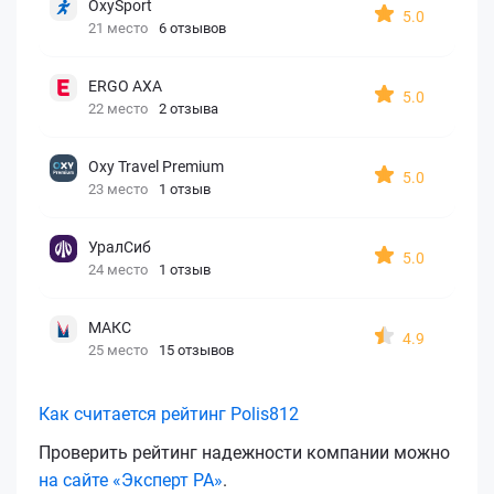
OxySport
5.0
21 место
6 отзывов
ERGO AXA
5.0
22 место
2 отзыва
Oxy Travel Premium
5.0
23 место
1 отзыв
УралСиб
5.0
24 место
1 отзыв
МАКС
4.9
25 место
15 отзывов
Как считается рейтинг Polis812
Проверить рейтинг надежности компании можно
на сайте «Эксперт РА»
.