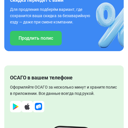
Скидка переедет с вами
Для продления подберём вариант, где
сохранится ваша скидка за безаварийную
езду — даже при смене компании.
Продлить полис
ОСАГО в вашем телефоне
Оформляйте ОСАГО за несколько минут и храните полис
в приложении. Все данные всегда под рукой.