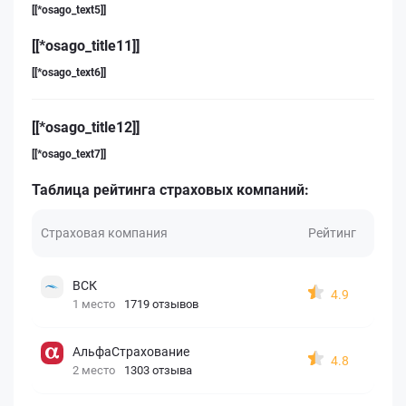
[[*osago_text5]]
[[*osago_title11]]
[[*osago_text6]]
[[*osago_title12]]
[[*osago_text7]]
Таблица рейтинга страховых компаний:
Страховая компания
Рейтинг
ВСК
4.9
1 место
1719 отзывов
АльфаСтрахование
4.8
2 место
1303 отзыва