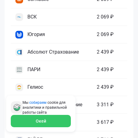
ВСК
2 069 ₽
Югория
2 069 ₽
Абсолют Страхование
2 439 ₽
ПАРИ
2 439 ₽
Гелиос
2 439 ₽
Мы
собираем
cookie для
Ренессанс Страхование
3 311 ₽
аналитики и правильной
работы
сайта
Окей
Зетта Страхование
3 617 ₽