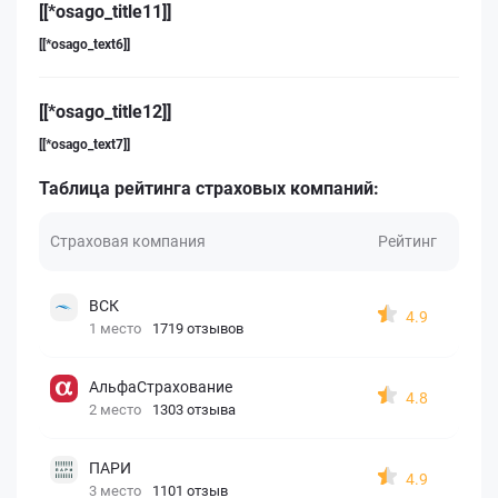
[[*osago_title11]]
[[*osago_text6]]
[[*osago_title12]]
[[*osago_text7]]
Таблица рейтинга страховых компаний:
Страховая компания
Рейтинг
ВСК
4.9
1 место
1719 отзывов
АльфаСтрахование
4.8
2 место
1303 отзыва
ПАРИ
4.9
3 место
1101 отзыв