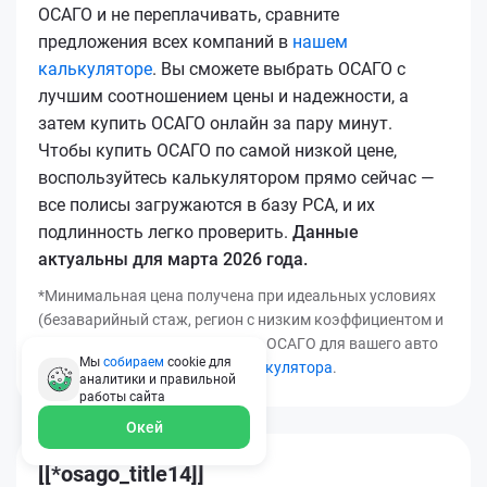
ОСАГО и не переплачивать, сравните
предложения всех компаний в
нашем
калькуляторе
. Вы сможете выбрать ОСАГО с
лучшим соотношением цены и надежности, а
затем купить ОСАГО онлайн за пару минут.
Чтобы купить ОСАГО по самой низкой цене,
воспользуйтесь калькулятором прямо сейчас —
все полисы загружаются в базу РСА, и их
подлинность легко проверить.
Данные
актуальны для марта 2026 года.
*Минимальная цена получена при идеальных условиях
(безаварийный стаж, регион с низким коэффициентом и
т.д.). Узнать точную стоимость ОСАГО для вашего авто
Мы
собираем
cookie для
можно с помощью
нашего калькулятора
.
аналитики и правильной
работы
сайта
Окей
[[*osago_title14]]