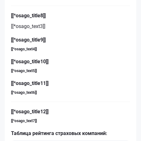
[[*osago_title8]]
[[*osago_text3]]
[[*osago_title9]]
[[*osago_text4]]
[[*osago_title10]]
[[*osago_text5]]
[[*osago_title11]]
[[*osago_text6]]
[[*osago_title12]]
[[*osago_text7]]
Таблица рейтинга страховых компаний: