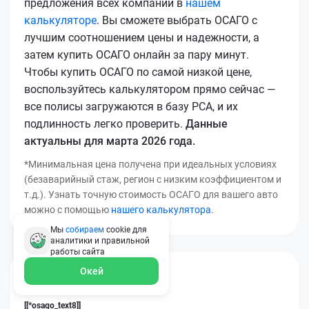
предложения всех компаний в
нашем
калькуляторе
. Вы сможете выбрать ОСАГО с
лучшим соотношением цены и надежности, а
затем купить ОСАГО онлайн за пару минут.
Чтобы купить ОСАГО по самой низкой цене,
воспользуйтесь калькулятором прямо сейчас —
все полисы загружаются в базу РСА, и их
подлинность легко проверить.
Данные
актуальны для марта 2026 года.
*Минимальная цена получена при идеальных условиях
(безаварийный стаж, регион с низким коэффициентом и
т.д.). Узнать точную стоимость ОСАГО для вашего авто
можно с помощью
нашего калькулятора
.
Мы
собираем
cookie для
аналитики и правильной
работы
сайта
Окей
[[*osago_title14]]
[[*osago_text8]]