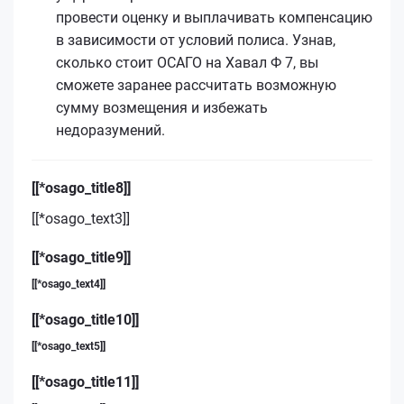
провести оценку и выплачивать компенсацию
в зависимости от условий полиса. Узнав,
сколько стоит ОСАГО на Хавал Ф 7, вы
сможете заранее рассчитать возможную
сумму возмещения и избежать
недоразумений.
[[*osago_title8]]
[[*osago_text3]]
[[*osago_title9]]
[[*osago_text4]]
[[*osago_title10]]
[[*osago_text5]]
[[*osago_title11]]