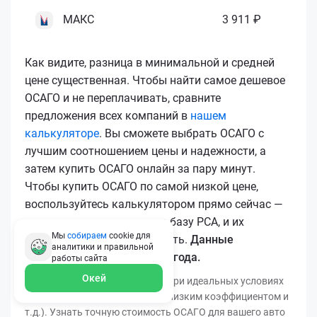
МАКС
3 911 ₽
Как видите, разница в минимальной и средней
цене существенная. Чтобы найти самое дешевое
ОСАГО и не переплачивать, сравните
предложения всех компаний в
нашем
калькуляторе
. Вы сможете выбрать ОСАГО с
лучшим соотношением цены и надежности, а
затем купить ОСАГО онлайн за пару минут.
Чтобы купить ОСАГО по самой низкой цене,
воспользуйтесь калькулятором прямо сейчас —
все полисы загружаются в базу РСА, и их
Мы
собираем
cookie для
подлинность легко проверить.
Данные
аналитики и правильной
актуальны для марта 2026 года.
работы
сайта
Окей
*Минимальная цена получена при идеальных условиях
(безаварийный стаж, регион с низким коэффициентом и
т.д.). Узнать точную стоимость ОСАГО для вашего авто