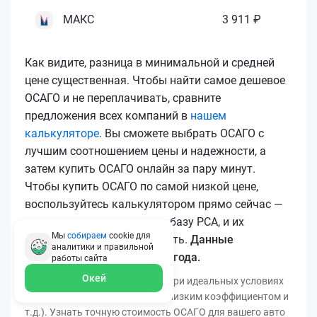
МАКС
3 911 ₽
Как видите, разница в минимальной и средней
цене существенная. Чтобы найти самое дешевое
ОСАГО и не переплачивать, сравните
предложения всех компаний в
нашем
калькуляторе
. Вы сможете выбрать ОСАГО с
лучшим соотношением цены и надежности, а
затем купить ОСАГО онлайн за пару минут.
Чтобы купить ОСАГО по самой низкой цене,
воспользуйтесь калькулятором прямо сейчас —
все полисы загружаются в базу РСА, и их
Мы
собираем
cookie для
подлинность легко проверить.
Данные
аналитики и правильной
актуальны для марта 2026 года.
работы
сайта
Окей
*Минимальная цена получена при идеальных условиях
(безаварийный стаж, регион с низким коэффициентом и
т.д.). Узнать точную стоимость ОСАГО для вашего авто