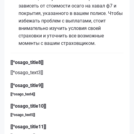
зависеть от стоимости осаго на хавал ф7 и
покрытия, указанного в вашем полисе. Чтобы
избежать проблем с выплатами, стоит
внимательно изучить условия своей
страховки и уточнить все возможные
моменты с вашим страховщиком.
[[*osago_title8]]
[[*osago_text3]]
[[*osago_title9]]
[[*osago_text4]]
[[*osago_title10]]
[[*osago_text5]]
[[*osago_title11]]