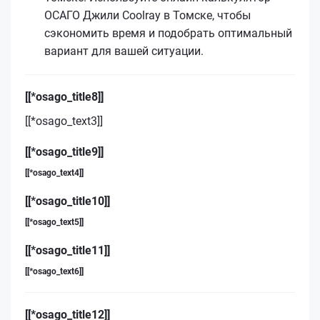
ОСАГО Джили Coolray в Томске, чтобы
сэкономить время и подобрать оптимальный
вариант для вашей ситуации.
[[*osago_title8]]
[[*osago_text3]]
[[*osago_title9]]
[[*osago_text4]]
[[*osago_title10]]
[[*osago_text5]]
[[*osago_title11]]
[[*osago_text6]]
[[*osago_title12]]