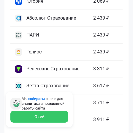
Югория
2 069 ₽
Абсолют Страхование
2 439 ₽
ПАРИ
2 439 ₽
Гелиос
2 439 ₽
Ренессанс Страхование
3 311 ₽
Зетта Страхование
3 617 ₽
Мы
собираем
cookie для
ГАЙДЕ
3 711 ₽
аналитики и правильной
работы
сайта
Окей
МАКС
3 911 ₽