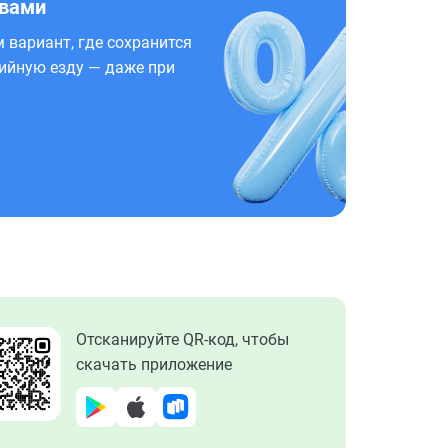
 вами
 вариант, где сохранится
ийную езду — даже при
Отсканируйте QR-код, чтобы
скачать приложение