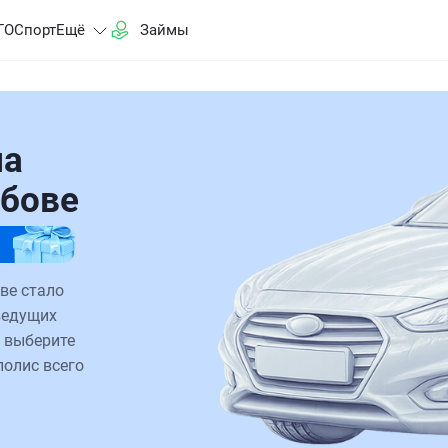
ГО
Спорт
Ещё
Займы
на
мбове
ве стало
ведущих
 выберите
полис всего