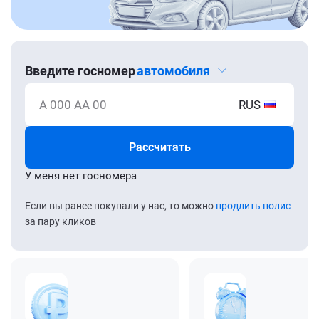
Введите госномер
автомобиля
А 000 АА 00
RUS
Рассчитать
У меня нет госномера
Если вы ранее покупали у нас, то можно
продлить полис
за пару кликов