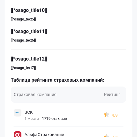
[[*osago_title10]]
[[*osago_text5]]
[[*osago_title11]]
[[*osago_text6]]
[[*osago_title12]]
[[*osago_text7]]
Таблица рейтинга страховых компаний:
Страховая компания
Рейтинг
ВСК
4.9
1 место
1719 отзывов
АльфаСтрахование