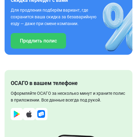
Скидка переедет с вами
Для продления подберём вариант, где
сохранится ваша скидка за безаварийную
езду — даже при смене компании.
Продлить полис
ОСАГО в вашем телефоне
Оформляйте ОСАГО за несколько минут и храните полис
в приложении. Все данные всегда под рукой.