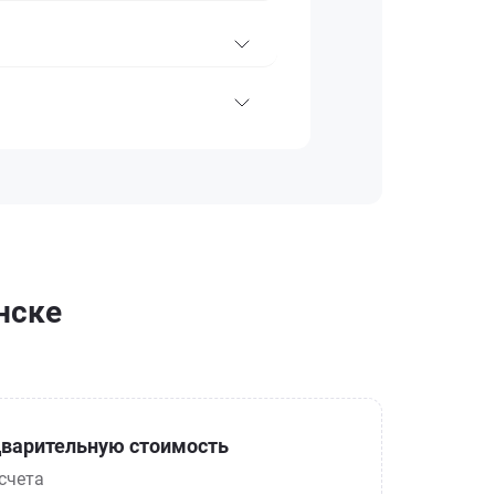
нске
варительную стоимость
счета