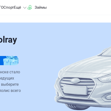
ГО
Спорт
Ещё
Займы
lray
нске стало
ведущих
 выберите
полис всего