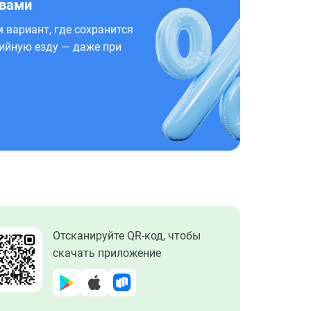
 вами
 вариант, где сохранится
ийную езду — даже при
Отсканируйте QR-код, чтобы
скачать приложение