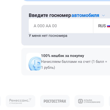
Введите госномер
автомобиля
А 000 АА 00
RUS
У меня нет госномера
100% кешбэк за покупку
Начисляем баллами на счет (1 балл =
1 рубль)