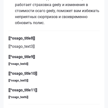
работает страховка geely и изменения в
стоимости осаго geely, поможет вам избежать
неприятных сюрпризов и своевременно
обновить полис.
[[*osago_title8]]
[[*osago_text3]]
[[*osago_title9]]
[[*osago_text4]]
[[*osago_title10]]
[[*osago_text5]]
[[*osago_title11]]
[[*osago_text6]]