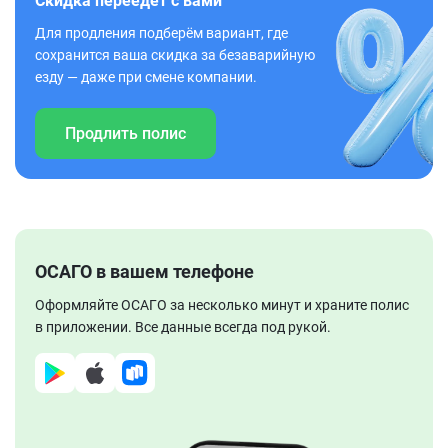
Скидка переедет с вами
Для продления подберём вариант, где
сохранится ваша скидка за безаварийную
езду — даже при смене компании.
Продлить полис
ОСАГО в вашем телефоне
Оформляйте ОСАГО за несколько минут и храните полис
в приложении. Все данные всегда под рукой.