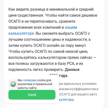
Как видите, разница в минимальной и средней
цене существенная. Чтобы найти самое дешевое
ОСАГО и не переплачивать, сравните
предложения всех компаний в
нашем
калькуляторе
. Вы сможете выбрать ОСАГО с
лучшим соотношением цены и надежности, а
затем купить ОСАГО онлайн за пару минут.
Чтобы купить ОСАГО по самой низкой цене,
воспользуйтесь калькулятором прямо сейчас —
все полисы загружаются в базу РСА, и их
подлинность легко проверить.
Данные
актуальны для марта 2026 года.
Мы
собираем
cookie для
*Минимальная цена получена при идеальных условиях
аналитики и правильной
работы
сайта
(безаварийный стаж, регион с низким коэффициентом и
т.д.). Узнать точную стоимость ОСАГО для вашего авто
Окей
можно с помощью
нашего калькулятора
.