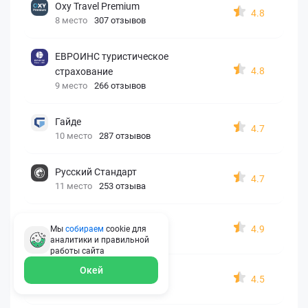
Oxy Travel Premium
4.8
8 место
307 отзывов
ЕВРОИНС туристическое
4.8
страхование
9 место
266 отзывов
Гайде
4.7
10 место
287 отзывов
Русский Стандарт
4.7
11 место
253 отзыва
Zetta-Страхование
4.9
Мы
собираем
cookie для
12 место
162 отзыва
аналитики и правильной
работы
сайта
Окей
СберСтрахование
4.5
13 место
326 отзывов