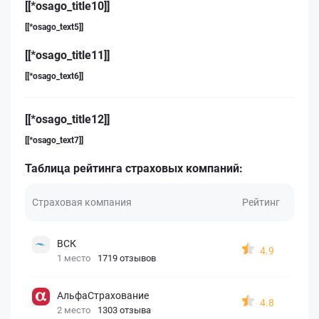
[[*osago_title10]]
[[*osago_text5]]
[[*osago_title11]]
[[*osago_text6]]
[[*osago_title12]]
[[*osago_text7]]
Таблица рейтинга страховых компаний:
Страховая компания
Рейтинг
ВСК
4.9
1 место
1719 отзывов
АльфаСтрахование
4.8
2 место
1303 отзыва