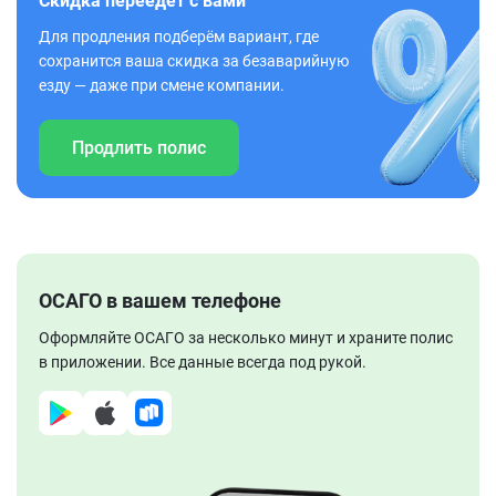
Скидка переедет с вами
Для продления подберём вариант, где
сохранится ваша скидка за безаварийную
езду — даже при смене компании.
Продлить полис
ОСАГО в вашем телефоне
Оформляйте ОСАГО за несколько минут и храните полис
в приложении. Все данные всегда под рукой.