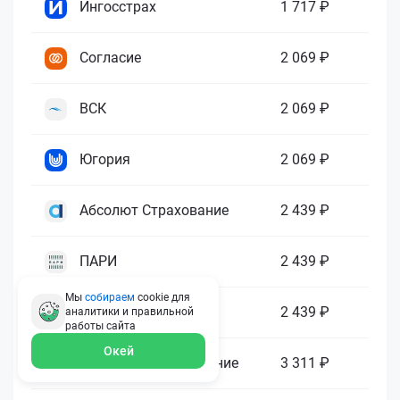
Ингосстрах
1 717 ₽
Согласие
2 069 ₽
ВСК
2 069 ₽
Югория
2 069 ₽
Абсолют Страхование
2 439 ₽
ПАРИ
2 439 ₽
Мы
собираем
cookie для
Гелиос
2 439 ₽
аналитики и правильной
работы
сайта
Окей
Ренессанс Страхование
3 311 ₽