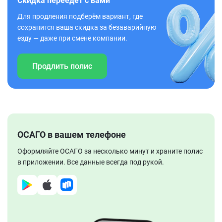
Скидка переедет с вами
Для продления подберём вариант, где
сохранится ваша скидка за безаварийную
езду — даже при смене компании.
Продлить полис
ОСАГО в вашем телефоне
Оформляйте ОСАГО за несколько минут и храните полис
в приложении. Все данные всегда под рукой.