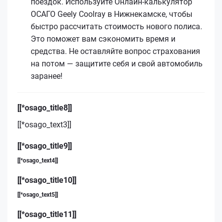
поездок. Используйте Онлайн-калькулятор
ОСАГО Geely Coolray в Нижнекамске, чтобы
быстро рассчитать стоимость нового полиса.
Это поможет вам сэкономить время и
средства. Не оставляйте вопрос страхования
на потом — защитите себя и свой автомобиль
заранее!
[[*osago_title8]]
[[*osago_text3]]
[[*osago_title9]]
[[*osago_text4]]
[[*osago_title10]]
[[*osago_text5]]
[[*osago_title11]]