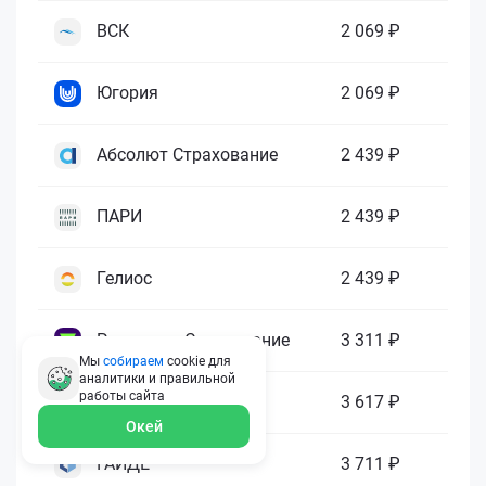
ВСК
2 069 ₽
Югория
2 069 ₽
Абсолют Страхование
2 439 ₽
ПАРИ
2 439 ₽
Гелиос
2 439 ₽
Ренессанс Страхование
3 311 ₽
Мы
собираем
cookie для
аналитики и правильной
работы
сайта
Зетта Страхование
3 617 ₽
Окей
ГАЙДЕ
3 711 ₽