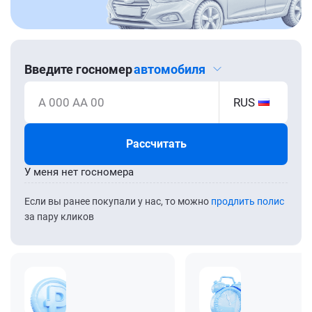
Введите госномер
автомобиля
А 000 АА 00
RUS
Рассчитать
У меня нет госномера
Если вы ранее покупали у нас, то можно
продлить полис
за пару кликов