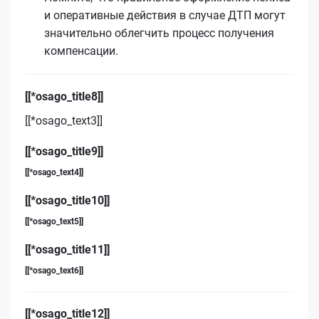
и оперативные действия в случае ДТП могут
значительно облегчить процесс получения
компенсации.
[[*osago_title8]]
[[*osago_text3]]
[[*osago_title9]]
[[*osago_text4]]
[[*osago_title10]]
[[*osago_text5]]
[[*osago_title11]]
[[*osago_text6]]
[[*osago_title12]]