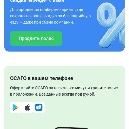
Скидка переедет с вами
Для продления подберём вариант, где
сохранится ваша скидка за безаварийную
езду — даже при смене компании.
Продлить полис
ОСАГО в вашем телефоне
Оформляйте ОСАГО за несколько минут и храните полис
в приложении. Все данные всегда под рукой.