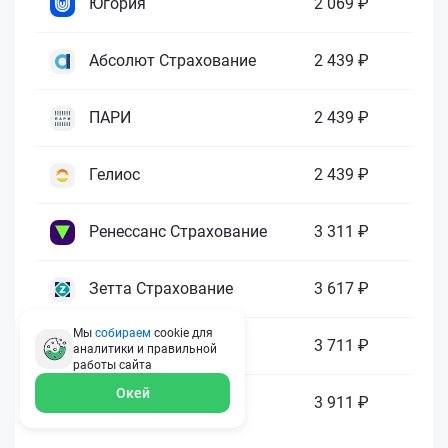
Югория
2 069 ₽
Абсолют Страхование
2 439 ₽
ПАРИ
2 439 ₽
Гелиос
2 439 ₽
Ренессанс Страхование
3 311 ₽
Зетта Страхование
3 617 ₽
Мы
собираем
cookie для
ГАЙДЕ
3 711 ₽
аналитики и правильной
работы
сайта
Окей
МАКС
3 911 ₽