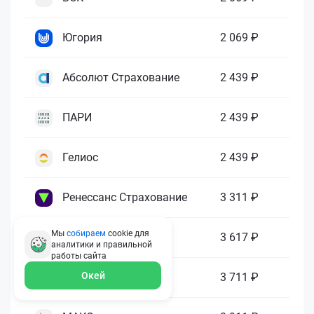
Югория
2 069 ₽
Абсолют Страхование
2 439 ₽
ПАРИ
2 439 ₽
Гелиос
2 439 ₽
Ренессанс Страхование
3 311 ₽
Мы
собираем
cookie для
Зетта Страхование
3 617 ₽
аналитики и правильной
работы
сайта
Окей
ГАЙДЕ
3 711 ₽