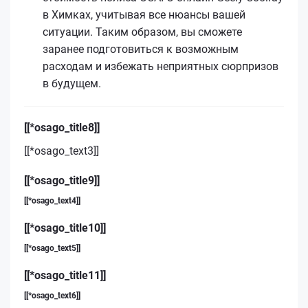
в Химках, учитывая все нюансы вашей
ситуации. Таким образом, вы сможете
заранее подготовиться к возможным
расходам и избежать неприятных сюрпризов
в будущем.
[[*osago_title8]]
[[*osago_text3]]
[[*osago_title9]]
[[*osago_text4]]
[[*osago_title10]]
[[*osago_text5]]
[[*osago_title11]]
[[*osago_text6]]