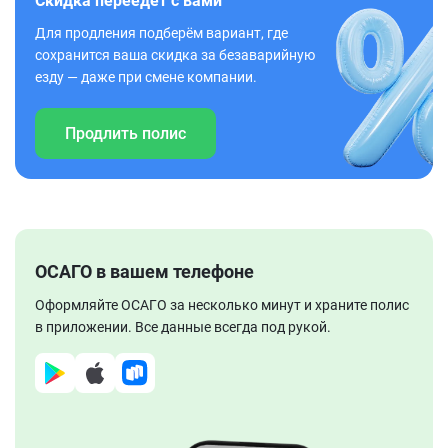
Скидка переедет с вами
Для продления подберём вариант, где
сохранится ваша скидка за безаварийную
езду — даже при смене компании.
Продлить полис
ОСАГО в вашем телефоне
Оформляйте ОСАГО за несколько минут и храните полис
в приложении. Все данные всегда под рукой.