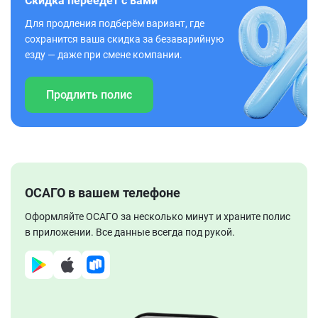
Скидка переедет с вами
Для продления подберём вариант, где
сохранится ваша скидка за безаварийную
езду — даже при смене компании.
Продлить полис
ОСАГО в вашем телефоне
Оформляйте ОСАГО за несколько минут и храните полис
в приложении. Все данные всегда под рукой.