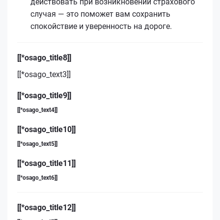
действовать при возникновении страхового
случая — это поможет вам сохранить
спокойствие и уверенность на дороге.
[[*osago_title8]]
[[*osago_text3]]
[[*osago_title9]]
[[*osago_text4]]
[[*osago_title10]]
[[*osago_text5]]
[[*osago_title11]]
[[*osago_text6]]
[[*osago_title12]]