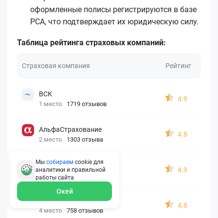
оформленные полисы регистрируются в базе
РСА, что подтверждает их юридическую силу.
Таблица рейтинга страховых компаний:
Страховая компания
Рейтинг
ВСК
4.9
1 место
1719 отзывов
АльфаСтрахование
4.8
2 место
1303 отзыва
Мы
собираем
cookie для
ПАРИ
4.9
аналитики и правильной
3 место
1101 отзыв
работы
сайта
Окей
Oxy Travel
4.8
4 место
758 отзывов