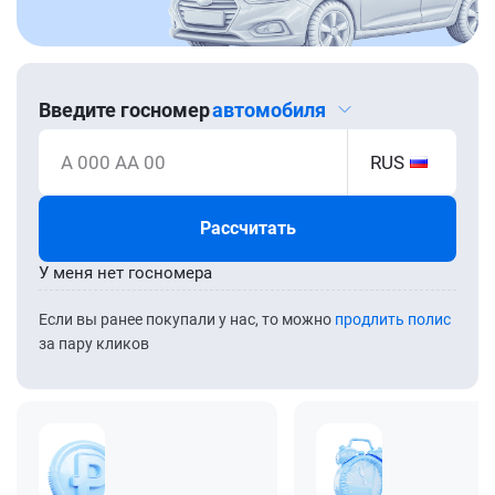
Введите госномер
автомобиля
А 000 АА 00
RUS
Рассчитать
У меня нет госномера
Если вы ранее покупали у нас, то можно
продлить полис
за пару кликов