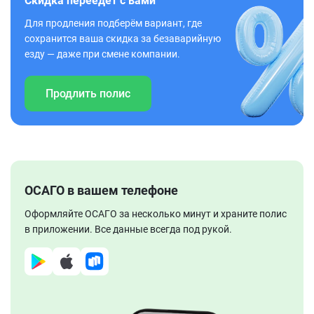
Скидка переедет с вами
Для продления подберём вариант, где
сохранится ваша скидка за безаварийную
езду — даже при смене компании.
Продлить полис
ОСАГО в вашем телефоне
Оформляйте ОСАГО за несколько минут и храните полис
в приложении. Все данные всегда под рукой.