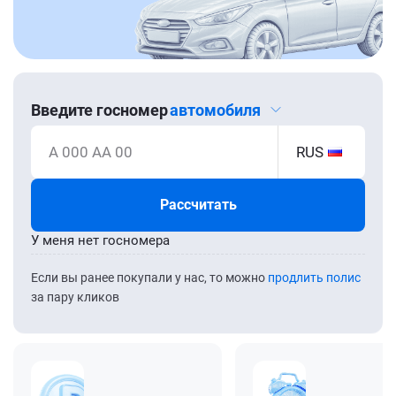
Введите госномер
автомобиля
А 000 АА 00
RUS
Рассчитать
У меня нет госномера
Если вы ранее покупали у нас, то можно
продлить полис
за пару кликов