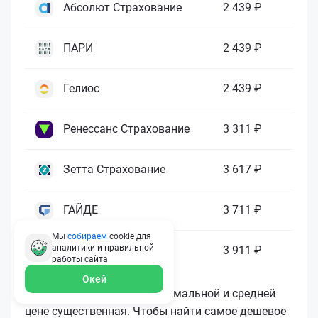
Абсолют Страхование
2 439 ₽
ПАРИ
2 439 ₽
Гелиос
2 439 ₽
Ренессанс Страхование
3 311 ₽
Зетта Страхование
3 617 ₽
ГАЙДЕ
3 711 ₽
Мы
собираем
cookie для
аналитики и правильной
МАКС
3 911 ₽
работы
сайта
Окей
Как видите, разница в минимальной и средней
цене существенная. Чтобы найти самое дешевое