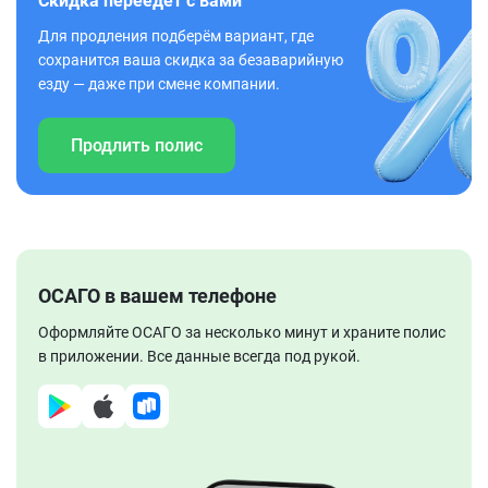
Скидка переедет с вами
Для продления подберём вариант, где
сохранится ваша скидка за безаварийную
езду — даже при смене компании.
Продлить полис
ОСАГО в вашем телефоне
Оформляйте ОСАГО за несколько минут и храните полис
в приложении. Все данные всегда под рукой.