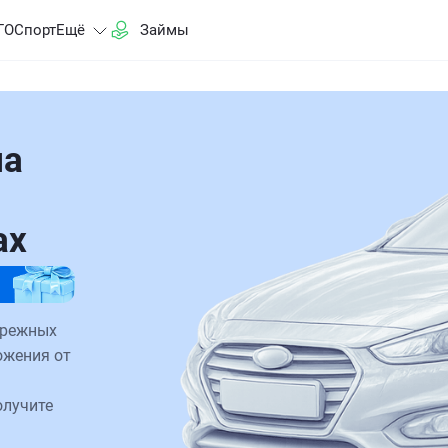
ГО
Спорт
Ещё
Займы
на
ах
ережных
ожения от
олучите