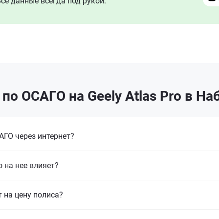
се данные всегда под рукой.
по ОСАГО на Geely Atlas Pro в Н
ГО через интернет?
 на нее влияет?
т на цену полиса?