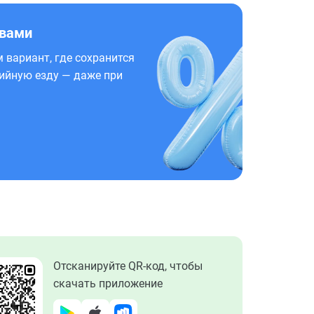
 вами
 вариант, где сохранится
ийную езду — даже при
Отсканируйте QR-код, чтобы
скачать приложение