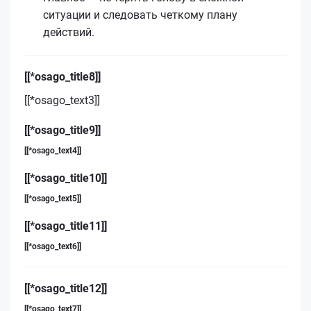
ситуации и следовать четкому плану
действий.
[[*osago_title8]]
[[*osago_text3]]
[[*osago_title9]]
[[*osago_text4]]
[[*osago_title10]]
[[*osago_text5]]
[[*osago_title11]]
[[*osago_text6]]
[[*osago_title12]]
[[*osago_text7]]