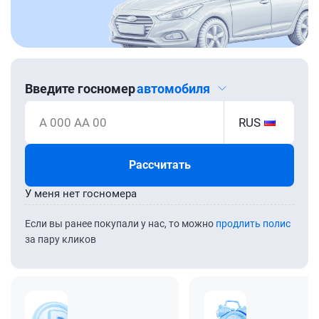
Введите госномер
автомобиля
А 000 АА 00
RUS
Рассчитать
У меня нет госномера
Если вы ранее покупали у нас, то можно
продлить полис
за пару кликов