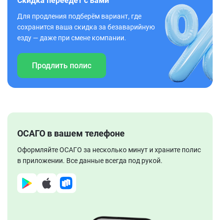
Скидка переедет с вами
Для продления подберём вариант, где
сохранится ваша скидка за безаварийную
езду — даже при смене компании.
Продлить полис
ОСАГО в вашем телефоне
Оформляйте ОСАГО за несколько минут и храните полис
в приложении. Все данные всегда под рукой.