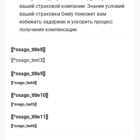
вашей страховой компании. Знание условий
вашей страховки Geely поможет вам
избежать задержек и ускорить процесс
получения компенсации.
[[*osago_title8]]
[[*osago_text3]]
[[*osago_title9]]
[[*osago_text4]]
[[*osago_title10]]
[[*osago_text5]]
[[*osago_title11]]
[[*osago_text6]]