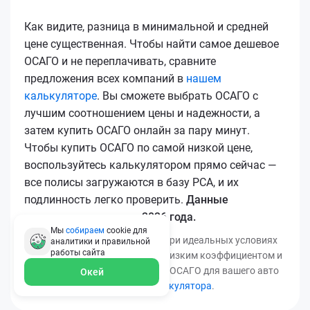
Как видите, разница в минимальной и средней
цене существенная. Чтобы найти самое дешевое
ОСАГО и не переплачивать, сравните
предложения всех компаний в
нашем
калькуляторе
. Вы сможете выбрать ОСАГО с
лучшим соотношением цены и надежности, а
затем купить ОСАГО онлайн за пару минут.
Чтобы купить ОСАГО по самой низкой цене,
воспользуйтесь калькулятором прямо сейчас —
все полисы загружаются в базу РСА, и их
подлинность легко проверить.
Данные
актуальны для марта 2026 года.
Мы
собираем
cookie для
*Минимальная цена получена при идеальных условиях
аналитики и правильной
работы
сайта
(безаварийный стаж, регион с низким коэффициентом и
т.д.). Узнать точную стоимость ОСАГО для вашего авто
Окей
можно с помощью
нашего калькулятора
.