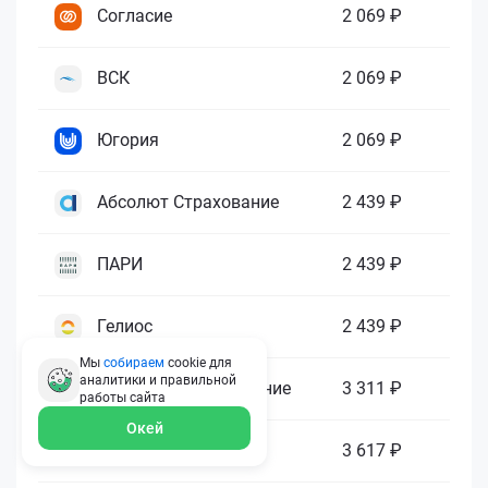
Согласие
2 069 ₽
ВСК
2 069 ₽
Югория
2 069 ₽
Абсолют Страхование
2 439 ₽
ПАРИ
2 439 ₽
Гелиос
2 439 ₽
Мы
собираем
cookie для
аналитики и правильной
Ренессанс Страхование
3 311 ₽
работы
сайта
Окей
Зетта Страхование
3 617 ₽