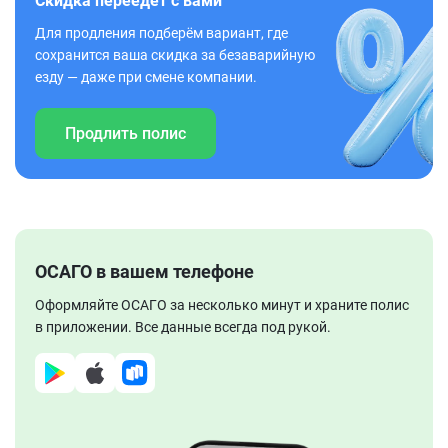
Скидка переедет с вами
Для продления подберём вариант, где
сохранится ваша скидка за безаварийную
езду — даже при смене компании.
Продлить полис
ОСАГО в вашем телефоне
Оформляйте ОСАГО за несколько минут и храните полис
в приложении. Все данные всегда под рукой.