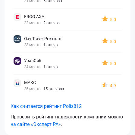
21 место
6 отзывов
ERGO AXA
5.0
22 место
2 отзыва
Oxy Travel Premium
5.0
23 место
1 отзыв
УралСиб
5.0
24 место
1 отзыв
МАКС
4.9
25 место
15 отзывов
Как считается рейтинг Polis812
Проверить рейтинг надежности компании можно
на сайте «Эксперт РА»
.