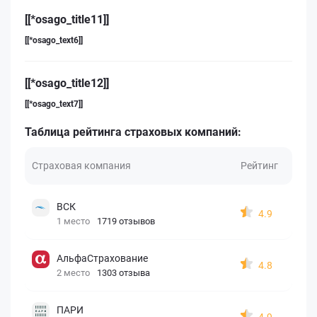
[[*osago_title11]]
[[*osago_text6]]
[[*osago_title12]]
[[*osago_text7]]
Таблица рейтинга страховых компаний:
Страховая компания
Рейтинг
ВСК
4.9
1 место
1719 отзывов
АльфаСтрахование
4.8
2 место
1303 отзыва
ПАРИ
4.9