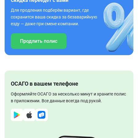
Скидка переедет с вами
Для продления подберём вариант, где
сохранится ваша скидка за безаварийную
езду — даже при смене компании.
Продлить полис
ОСАГО в вашем телефоне
Оформляйте ОСАГО за несколько минут и храните полис
в приложении. Все данные всегда под рукой.