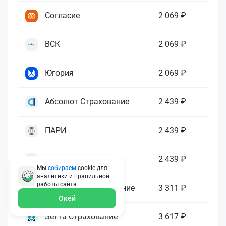
Согласие
2 069 ₽
ВСК
2 069 ₽
Югория
2 069 ₽
Абсолют Страхование
2 439 ₽
ПАРИ
2 439 ₽
Гелиос
2 439 ₽
Мы
собираем
cookie для
аналитики и правильной
работы
сайта
Ренессанс Страхование
3 311 ₽
Окей
Зетта Страхование
3 617 ₽