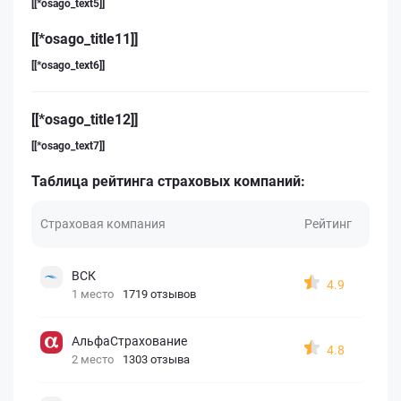
[[*osago_text5]]
[[*osago_title11]]
[[*osago_text6]]
[[*osago_title12]]
[[*osago_text7]]
Таблица рейтинга страховых компаний:
Страховая компания
Рейтинг
ВСК
4.9
1 место
1719 отзывов
АльфаСтрахование
4.8
2 место
1303 отзыва