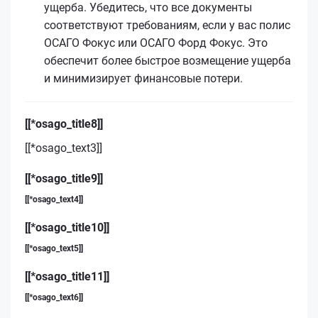
ущерба. Убедитесь, что все документы
соответствуют требованиям, если у вас полис
ОСАГО Фокус или ОСАГО Форд Фокус. Это
обеспечит более быстрое возмещение ущерба
и минимизирует финансовые потери.
[[*osago_title8]]
[[*osago_text3]]
[[*osago_title9]]
[[*osago_text4]]
[[*osago_title10]]
[[*osago_text5]]
[[*osago_title11]]
[[*osago_text6]]