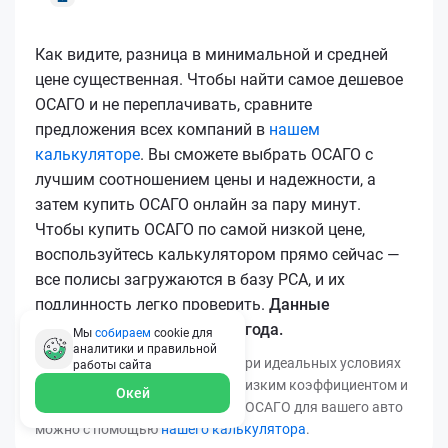
Как видите, разница в минимальной и средней
цене существенная. Чтобы найти самое дешевое
ОСАГО и не переплачивать, сравните
предложения всех компаний в
нашем
калькуляторе
. Вы сможете выбрать ОСАГО с
лучшим соотношением цены и надежности, а
затем купить ОСАГО онлайн за пару минут.
Чтобы купить ОСАГО по самой низкой цене,
воспользуйтесь калькулятором прямо сейчас —
все полисы загружаются в базу РСА, и их
подлинность легко проверить.
Данные
актуальны для марта 2026 года.
Мы
собираем
cookie для
аналитики и правильной
*Минимальная цена получена при идеальных условиях
работы
сайта
(безаварийный стаж, регион с низким коэффициентом и
Окей
т.д.). Узнать точную стоимость ОСАГО для вашего авто
можно с помощью
нашего калькулятора
.