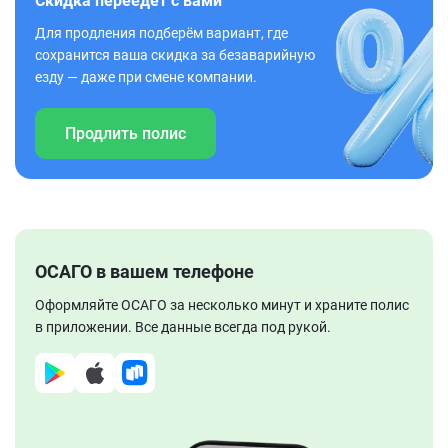
Скидка переедет с вами
Для продления подберём вариант, где
сохранится ваша скидка за безаварийную
езду — даже при смене компании.
Продлить полис
ОСАГО в вашем телефоне
Оформляйте ОСАГО за несколько минут и храните полис
в приложении. Все данные всегда под рукой.