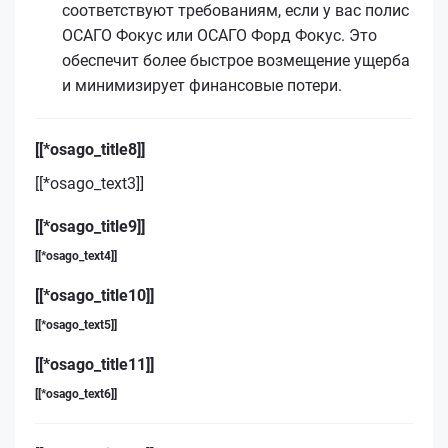
соответствуют требованиям, если у вас полис
ОСАГО Фокус или ОСАГО Форд Фокус. Это
обеспечит более быстрое возмещение ущерба
и минимизирует финансовые потери.
[[*osago_title8]]
[[*osago_text3]]
[[*osago_title9]]
[[*osago_text4]]
[[*osago_title10]]
[[*osago_text5]]
[[*osago_title11]]
[[*osago_text6]]