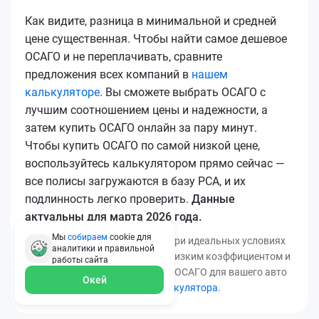
Как видите, разница в минимальной и средней
цене существенная. Чтобы найти самое дешевое
ОСАГО и не переплачивать, сравните
предложения всех компаний в
нашем
калькуляторе
. Вы сможете выбрать ОСАГО с
лучшим соотношением цены и надежности, а
затем купить ОСАГО онлайн за пару минут.
Чтобы купить ОСАГО по самой низкой цене,
воспользуйтесь калькулятором прямо сейчас —
все полисы загружаются в базу РСА, и их
подлинность легко проверить.
Данные
актуальны для марта 2026 года.
Мы
собираем
cookie для
*Минимальная цена получена при идеальных условиях
аналитики и правильной
(безаварийный стаж, регион с низким коэффициентом и
работы
сайта
т.д.). Узнать точную стоимость ОСАГО для вашего авто
Окей
можно с помощью
нашего калькулятора
.