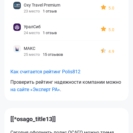
Oxy Travel Premium
5.0
23 место
1 отзыв
УралСиб
5.0
24 место
1 отзыв
МАКС
4.9
25 место
15 отзывов
Как считается рейтинг Polis812
Проверить рейтинг надежности компании можно
на сайте «Эксперт РА»
.
[[*osago_title13]]
Сегодня оформить полис ОСАГО можно тремя