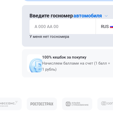
Введите госномер
автомобиля
А 000 АА 00
RUS
У меня нет госномера
100% кешбэк за покупку
Начисляем баллами на счет (1 балл =
1 рубль)