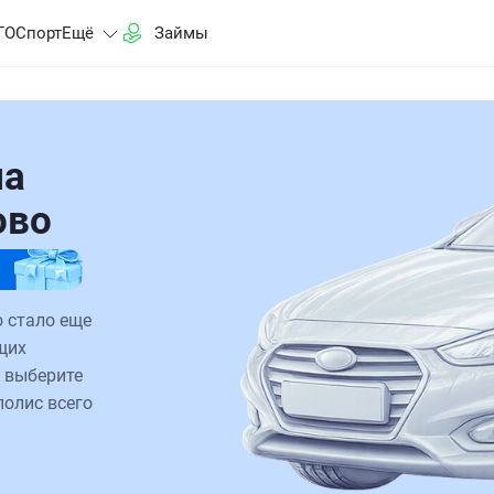
ГО
Спорт
Ещё
Займы
на
ово
 стало еще
щих
 выберите
полис всего