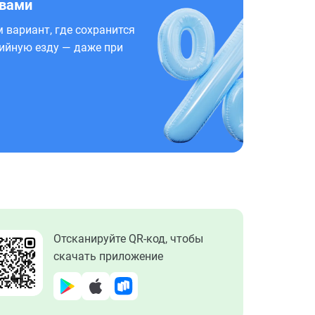
 вами
 вариант, где сохранится
ийную езду — даже при
Отсканируйте QR-код, чтобы
скачать приложение