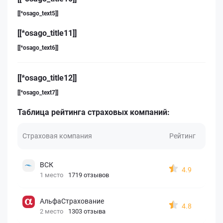
[[*osago_text5]]
[[*osago_title11]]
[[*osago_text6]]
[[*osago_title12]]
[[*osago_text7]]
Таблица рейтинга страховых компаний:
Страховая компания
Рейтинг
ВСК
4.9
1 место
1719 отзывов
АльфаСтрахование
4.8
2 место
1303 отзыва