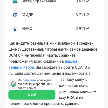
Зетта Страхование
3 617 ₽
ГАЙДЕ
3 711 ₽
МАКС
3 911 ₽
Как видите, разница в минимальной и средней
цене существенная. Чтобы найти самое дешевое
ОСАГО и не переплачивать, сравните
предложения всех компаний в
нашем
калькуляторе
. Вы сможете выбрать ОСАГО с
лучшим соотношением цены и надежности, а
затем купить ОСАГО онлайн за пару минут.
Мы
собираем
cookie для
аналитики и правильной
Чтобы купить ОСАГО по самой низкой цене,
работы
сайта
воспользуйтесь калькулятором прямо сейчас —
Окей
все полисы загружаются в базу РСА, и их
подлинность легко проверить.
Данные