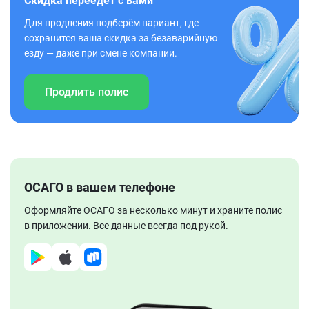
Скидка переедет с вами
Для продления подберём вариант, где
сохранится ваша скидка за безаварийную
езду — даже при смене компании.
Продлить полис
ОСАГО в вашем телефоне
Оформляйте ОСАГО за несколько минут и храните полис
в приложении. Все данные всегда под рукой.