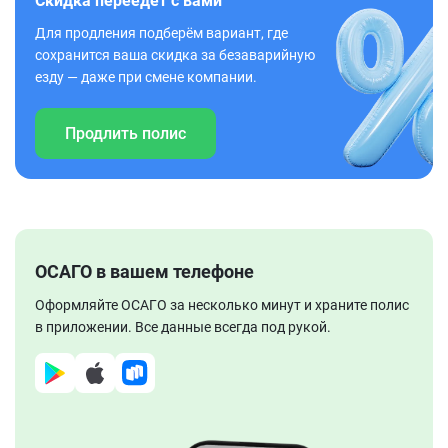
Скидка переедет с вами
Для продления подберём вариант, где
сохранится ваша скидка за безаварийную
езду — даже при смене компании.
Продлить полис
ОСАГО в вашем телефоне
Оформляйте ОСАГО за несколько минут и храните полис
в приложении. Все данные всегда под рукой.