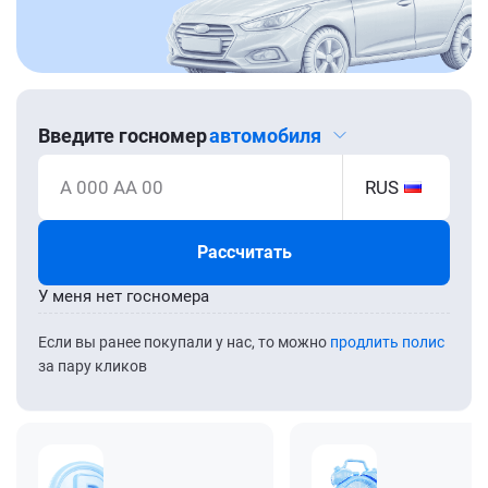
Введите госномер
автомобиля
А 000 АА 00
RUS
Рассчитать
У меня нет госномера
Если вы ранее покупали у нас, то можно
продлить полис
за пару кликов