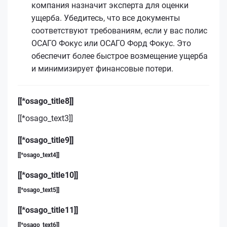
компания назначит эксперта для оценки
ущерба. Убедитесь, что все документы
соответствуют требованиям, если у вас полис
ОСАГО Фокус или ОСАГО Форд Фокус. Это
обеспечит более быстрое возмещение ущерба
и минимизирует финансовые потери.
[[*osago_title8]]
[[*osago_text3]]
[[*osago_title9]]
[[*osago_text4]]
[[*osago_title10]]
[[*osago_text5]]
[[*osago_title11]]
[[*osago_text6]]