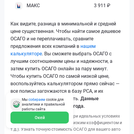
МАКС
3 911 ₽
Как видите, разница в минимальной и средней
цене существенная. Чтобы найти самое дешевое
ОСАГО и не переплачивать, сравните
предложения всех компаний в
нашем
калькуляторе
. Вы сможете выбрать ОСАГО с
лучшим соотношением цены и надежности, а
затем купить ОСАГО онлайн за пару минут.
Чтобы купить ОСАГО по самой низкой цене,
воспользуйтесь калькулятором прямо сейчас —
все полисы загружаются в базу РСА, и их
подлинность легко проверить.
Данные
Мы
собираем
cookie для
аналитики и правильной
актуальны для марта 2026 года.
работы
сайта
*Минимальная цена получена при идеальных условиях
Окей
(безаварийный стаж, регион с низким коэффициентом и
т.д.). Узнать точную стоимость ОСАГО для вашего авто