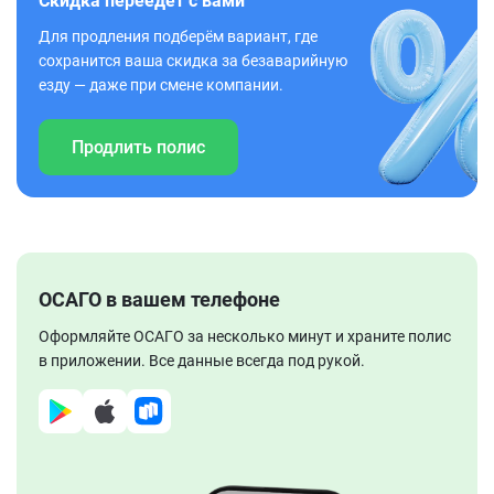
Скидка переедет с вами
Для продления подберём вариант, где
сохранится ваша скидка за безаварийную
езду — даже при смене компании.
Продлить полис
ОСАГО в вашем телефоне
Оформляйте ОСАГО за несколько минут и храните полис
в приложении. Все данные всегда под рукой.