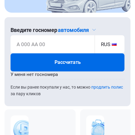
Введите госномер
автомобиля
А 000 АА 00
RUS
Рассчитать
У меня нет госномера
Если вы ранее покупали у нас, то можно
продлить полис
за пару кликов